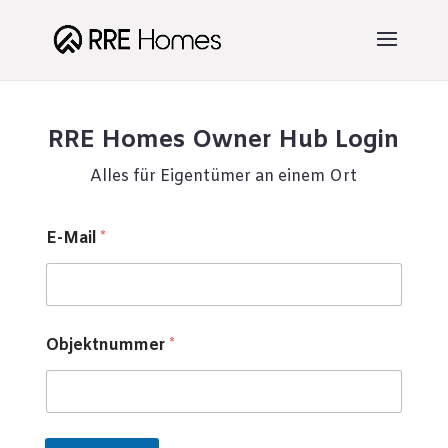
RRE Homes Owner Hub Login
Alles für Eigentümer an einem Ort
O
E-Mail
*
b
j
e
k
t
n
Objektnummer
*
u
m
m
e
r